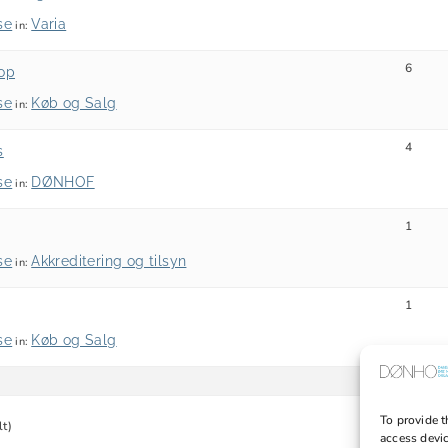
se
Varia
in:
6
kop
se
Køb og Salg
in:
4
s
se
DØNHOF
in:
1
se
Akkreditering og tilsyn
in:
1
se
Køb og Salg
in:
To provide t
lt)
access devic