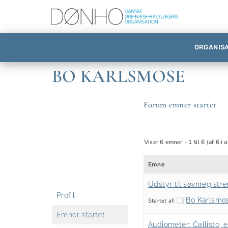
ORGANIS
BO KARLSMOSE
Forum emner startet
Viser 6 emner - 1 til 6 (af 6 i a
Emne
Udstyr til søvnregistre
Profil
Bo Karlsmo
Startet af:
Emner startet
Audiometer: Callisto, e