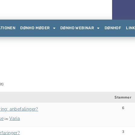
ATIONEN
DØNHO MØDER
DØNHO WEBINAR
DØNHOF
LIN
lt)
Stemmer
6
ring: anbefalinger?
se
Varia
in:
3
rfaringer?